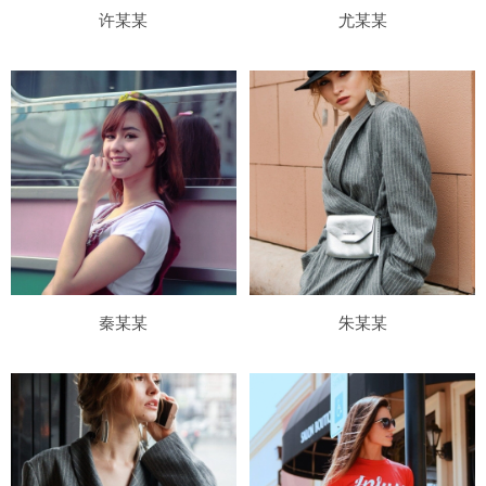
许某某
尤某某
秦某某
朱某某