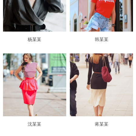
杨某某
韩某某
沈某某
蒋某某